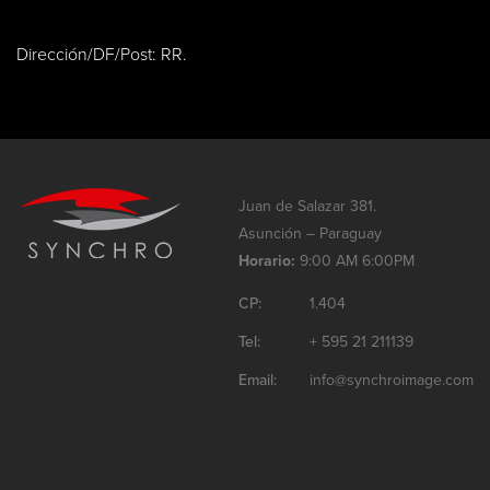
Dirección/DF/Post: RR.
Juan de Salazar 381.
Asunción – Paraguay
Horario:
9:00 AM 6:00PM
CP:
1.404
Tel:
+ 595 21 211139
Email:
info@synchroimage.com