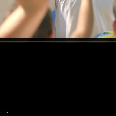
rdozo