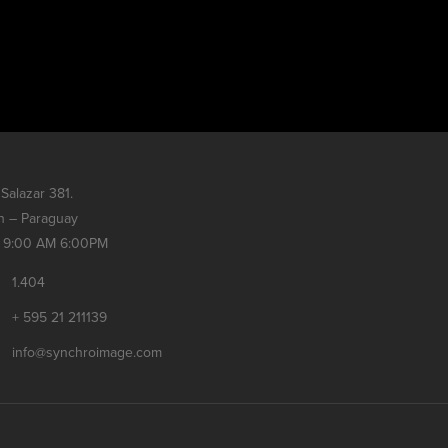
Salazar 381.
n – Paraguay
9:00 AM 6:00PM
1.404
+ 595 21 211139
info@synchroimage.com